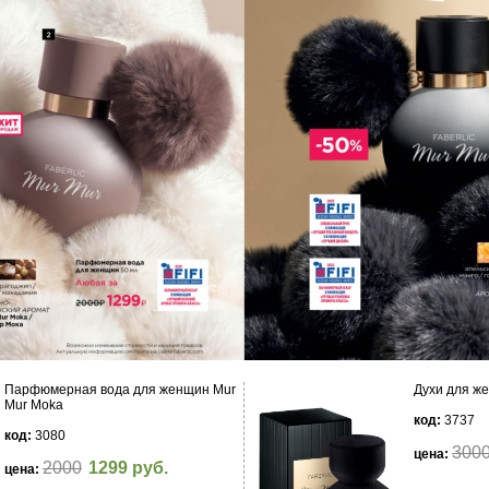
Парфюмерная вода для женщин Mur
Духи для же
Mur Moka
код:
3737
код:
3080
300
цена:
2000
1299 руб.
цена: