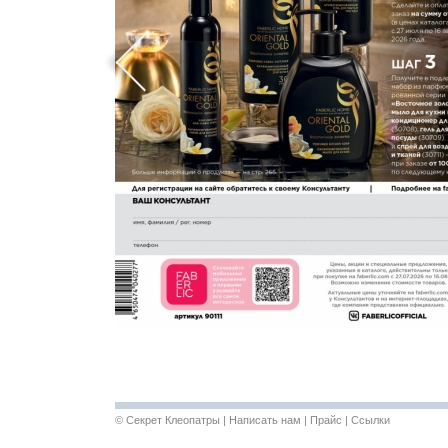
©
Секрет Клеопатры
|
Написать нам
|
Прайс
|
Ссылки