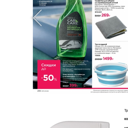
Тр
ко