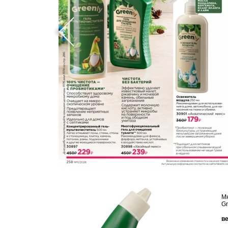
М
G
в