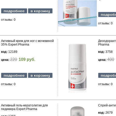
отзывы: 0
отзывы: 0
Активный крем для ног с мочевиной
Дезодорант
35% Expert Pharma
Pharma
код:
12189
код:
3758
220
109 руб.
400
цена:
цена:
отзывы: 0
отзывы: 0
Активный гель-кератолитик для
Спрей-анти
педикюра Expert Pharma
код:
2679