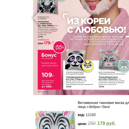
Витаминная тканевая маска д
лица «Зебра» iSeul
код:
12192
250
179 руб.
цена: